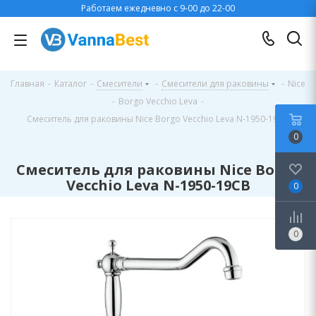
Работаем ежедневно с 9-00 до 22-00
Главная
-
Каталог
-
Смесители
-
Смесители для раковины
-
Nice
-
Borgo Vecchio Leva
-
Смеситель для раковины Nice Borgo Vecchio Leva N-1950-19CB
0
Смеситель для раковины Nice Borgo
Vecchio Leva N-1950-19CB
0
0