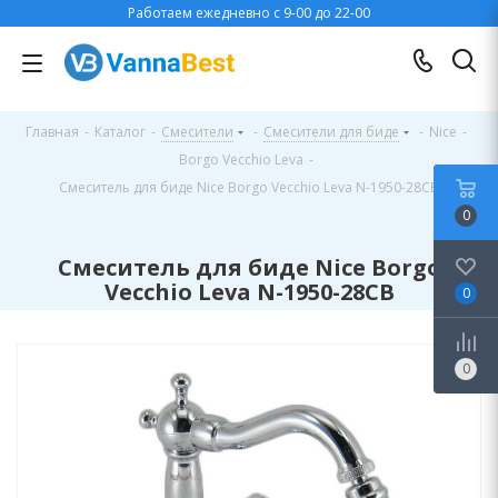
Работаем ежедневно с 9-00 до 22-00
Главная
-
Каталог
-
Смесители
-
Смесители для биде
-
Nice
-
Borgo Vecchio Leva
-
Смеситель для биде Nice Borgo Vecchio Leva N-1950-28CB
0
Смеситель для биде Nice Borgo
Vecchio Leva N-1950-28CB
0
0