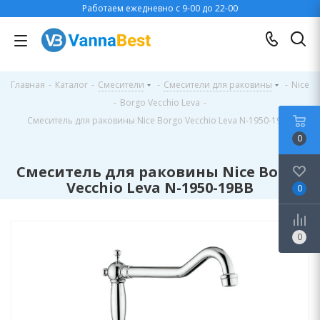
Работаем ежедневно с 9-00 до 22-00
Главная
-
Каталог
-
Смесители
-
Смесители для раковины
-
Nice
-
Borgo Vecchio Leva
-
Смеситель для раковины Nice Borgo Vecchio Leva N-1950-19BB
0
Смеситель для раковины Nice Borgo
Vecchio Leva N-1950-19BB
0
0