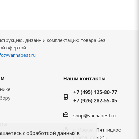
нструкцию, дизайн и комплектацию товара без
ой офертой.
nfo@vannabest.ru
ям
Наши контакты
хнике
+7 (495) 125-80-77
ыбору
+7 (926) 282-55-05
shop@vannabest.ru
еты
г. Москва, Пятницкое
ашаетесь с обработкой данных в
шоссе, дом 21,