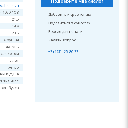
Подберите мне аналог
ecchio Leva
N-1950-1OB
Добавить к сравнению
21.5
Поделиться в соцсетях
14.8
Версия для печати
23.5
округлая
Задать вопрос
латунь
+7 (495) 125-80-77
 с золотом
5 лет
ретро
нны и душа
ентильное
кран-букса