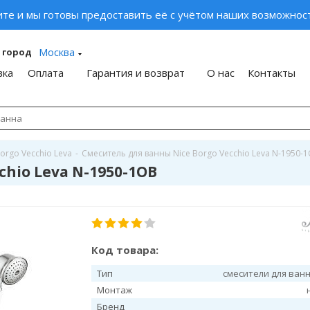
ите и мы готовы предоставить её с учётом наших возможност
Москва
 город
вка
Оплата
Гарантия и возврат
О нас
Контакты
orgo Vecchio Leva
-
Смеситель для ванны Nice Borgo Vecchio Leva N-1950-
chio Leva N-1950-1OB
Код товара:
Тип
смесители для ван
Монтаж
Бренд