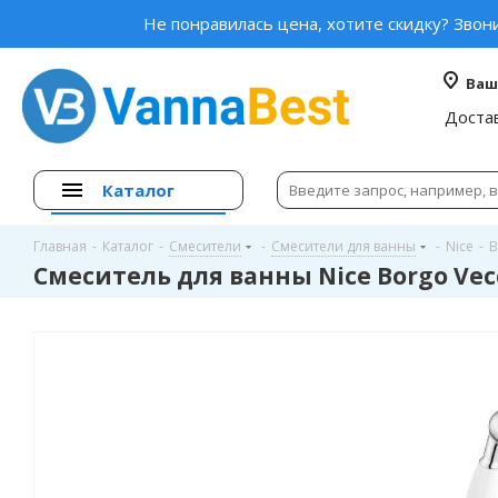
Не понравилась цена, хотите скидку? Звон
Ваш
Доста
Каталог
Главная
-
Каталог
-
Смесители
-
Смесители для ванны
-
Nice
-
B
Смеситель для ванны Nice Borgo Vec