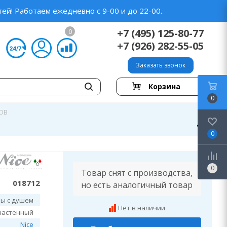
ей! Работаем ежедневно с 9-00 и до 22-00.
+7 (495) 125-80-77
0
+7 (926) 282-55-05
Заказать звонок
Корзина
0
1OB
0
0
Товар снят с производства,
018712
но есть аналогичный товар
ны с душем
Нет в наличии
настенный
Nice