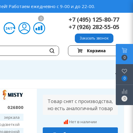
ей! Работаем ежедневно с 9-00 и до 22-00.
+7 (495) 125-80-77
0
+7 (926) 282-55-05
Заказать звонок
Корзина
0
0
0
Товар снят с производства,
026800
но есть аналогичный товар
зеркала
Нет в наличии
подсветкой
подвесной