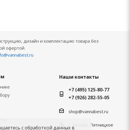
нструкцию, дизайн и комплектацию товара без
ой офертой.
nfo@vannabest.ru
ям
Наши контакты
хнике
+7 (495) 125-80-77
ыбору
+7 (926) 282-55-05
shop@vannabest.ru
еты
г. Москва, Пятницкое
ашаетесь с обработкой данных в