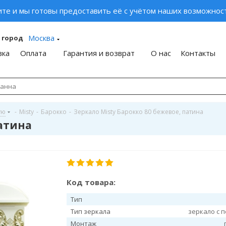
ите и мы готовы предоставить её с учётом наших возможност
Москва
 город
вка
Оплата
Гарантия и возврат
О нас
Контакты
ую
-
Misty
-
Барокко
-
Зеркало Misty Барокко 80 бежевое, патина
патина
Код товара:
Тип
Тип зеркала
зеркало с 
Монтаж