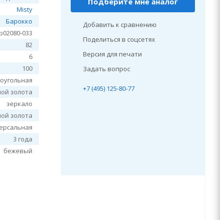
Подберите мне аналог
Misty
Барокко
Добавить к сравнению
р02080-033
Поделиться в соцсетях
82
Версия для печати
6
100
Задать вопрос
оугольная
+7 (495) 125-80-77
ной золота
зеркало
ной золота
ерсальная
3 года
бежевый