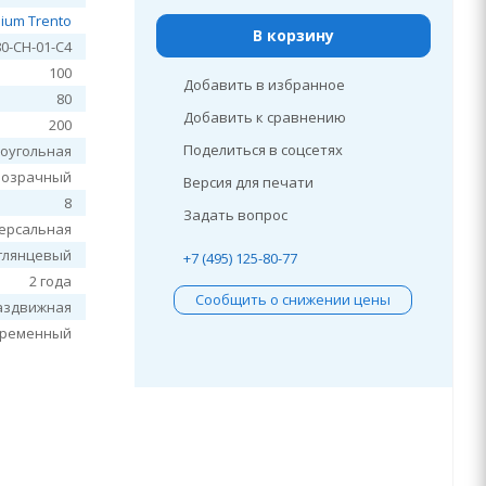
ium Trento
В корзину
0-CH-01-C4
100
Добавить в избранное
80
Добавить к сравнению
200
Поделиться в соцсетях
оугольная
розрачный
Версия для печати
8
Задать вопрос
ерсальная
глянцевый
+7 (495) 125-80-77
2 года
Сообщить о снижении цены
аздвижная
временный