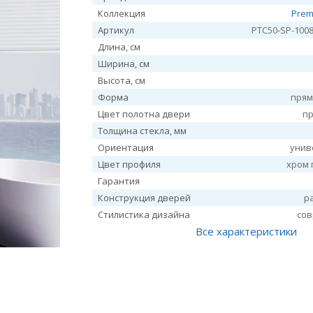
Коллекция
Prem
Артикул
PTC50-SP-1008
Длина, см
Ширина, см
Высота, см
Форма
прям
Цвет полотна двери
п
Толщина стекла, мм
Ориентация
унив
Цвет профиля
хром 
Гарантия
Конструкция дверей
р
Стилистика дизайна
со
Все характеристики