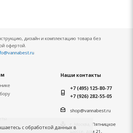
нструкцию, дизайн и комплектацию товара без
ой офертой.
nfo@vannabest.ru
ям
Наши контакты
хнике
+7 (495) 125-80-77
ыбору
+7 (926) 282-55-05
shop@vannabest.ru
еты
г. Москва, Пятницкое
ашаетесь с обработкой данных в
шоссе, дом 21,