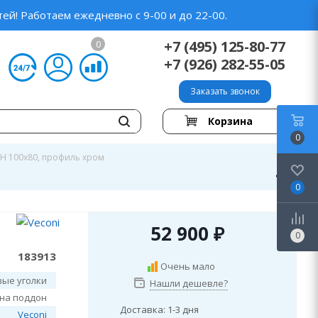
ей! Работаем ежедневно с 9-00 и до 22-00.
+7 (495) 125-80-77
0
+7 (926) 282-55-05
Заказать звонок
Корзина
0
CH 100x80, профиль хром
0
52 900
₽
0
183913
Очень мало
ые уголки
Нашли дешевле?
 на поддон
Доставка: 1-3 дня
Veconi