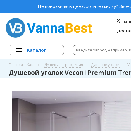
Не понравилась цена, хотите скидку? Звон
Ваш
Доста
Каталог
Главная
-
Каталог
-
Душевые ограждения
-
Душевые уголки
-
V
Душевой уголок Veconi Premium Tren