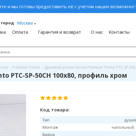
ите и мы готовы предоставить её с учётом наших возможност
Москва
 город
вка
Оплата
Гарантия и возврат
О нас
Контакты
econi
-
Premium Trento
-
Душевой уголок Veconi Premium Trento PTC-SP-50
to PTC-SP-50CH 100x80, профиль хром
Код товара:
Тип
душев
Монтаж
напольный,
Бренд