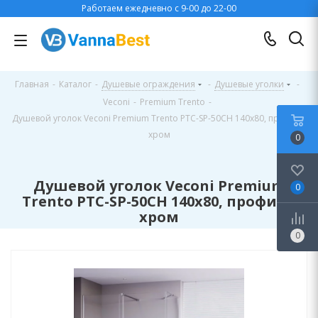
Работаем ежедневно с 9-00 до 22-00
Главная
-
Каталог
-
Душевые ограждения
-
Душевые уголки
-
Veconi
-
Premium Trento
-
Душевой уголок Veconi Premium Trento PTC-SP-50CH 140x80, профиль
хром
0
Душевой уголок Veconi Premium
0
Trento PTC-SP-50CH 140x80, профиль
хром
0