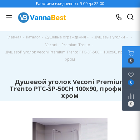
Работаем ежедневно с 9-00 до 22-00
Главная
-
Каталог
-
Душевые ограждения
-
Душевые уголки
-
Veconi
-
Premium Trento
-
Душевой уголок Veconi Premium Trento PTC-SP-50CH 100x90, профиль
хром
0
Душевой уголок Veconi Premium
0
Trento PTC-SP-50CH 100x90, профиль
хром
0