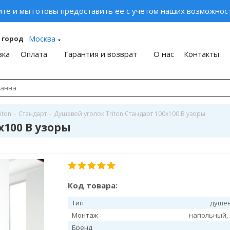
ите и мы готовы предоставить её с учётом наших возможност
Москва
 город
вка
Оплата
Гарантия и возврат
О нас
Контакты
iton
-
Стандарт
-
Душевой уголок Triton Стандарт 100х100 В узоры
х100 В узоры
Код товара:
Тип
душев
Монтаж
напольный,
Бренд