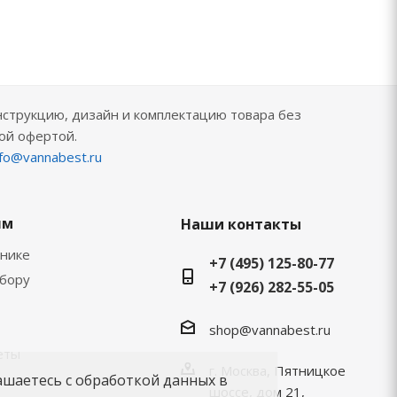
нструкцию, дизайн и комплектацию товара без
ой офертой.
nfo@vannabest.ru
ям
Наши контакты
хнике
+7 (495) 125-80-77
ыбору
+7 (926) 282-55-05
shop@vannabest.ru
еты
г. Москва, Пятницкое
ашаетесь с обработкой данных в
шоссе, дом 21,