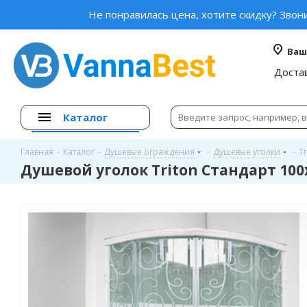
Не понравилась цена, хотите скидку? Звон
Ваш
Доста
Каталог
Главная
-
Каталог
-
Душевые ограждения
-
Душевые уголки
-
Tr
Душевой уголок Triton Стандарт 100