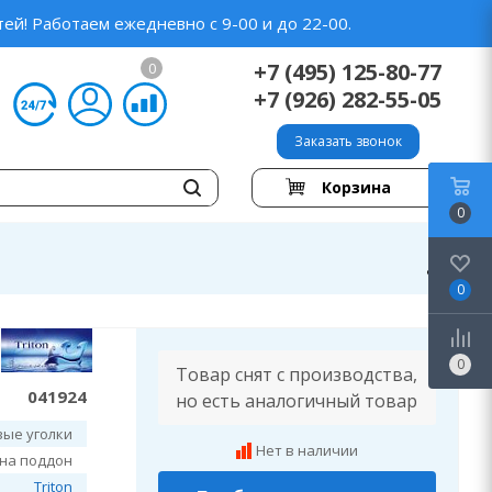
ей! Работаем ежедневно с 9-00 и до 22-00.
+7 (495) 125-80-77
0
+7 (926) 282-55-05
Заказать звонок
Корзина
0
0
0
Товар снят с производства,
041924
но есть аналогичный товар
ые уголки
Нет в наличии
 на поддон
Triton