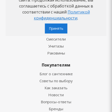
Душевые кабины
соглашаетесь с обработкой данных в
Душевые боксы
соответствии с нашей
Политикой
конфиденциальности
.
Душевые ограждения
Душ
Принять
Ванны
Смесители
Унитазы
Раковины
Покупателям
Блог о сантехнике
Советы по выбору
Как заказать
Новости
Вопросы-ответы
Бренды