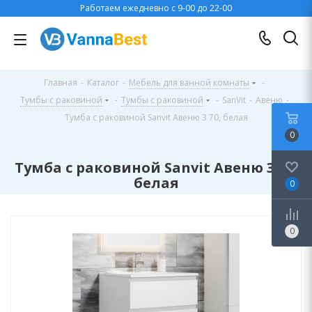
Работаем ежедневно с 9-00 до 22-00
Главная
-
Каталог
-
Мебель для ванной комнаты
-
Тумбы с раковиной
-
Тумбы с раковиной
-
SanVit
-
Авеню
-
Тумба с раковиной Sanvit Авеню 3 70, белая
0
Тумба с раковиной Sanvit Авеню 3 70,
белая
0
0