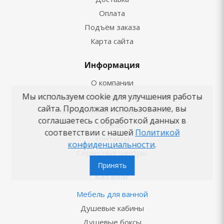
Оплата
Подъём заказа
Карта сайта
Информация
О компании
Мы используем cookie для улучшения работы
Пользовательское соглашение
сайта. Продолжая использование, вы
Политика конфендициальности
соглашаетесь с обработкой данных в
Отзывы
соответствии с нашей
Политикой
Контакты
конфиденциальности
.
Сервисные центры
Принять
Каталог
Мебель для ванной
Душевые кабины
Душевые боксы