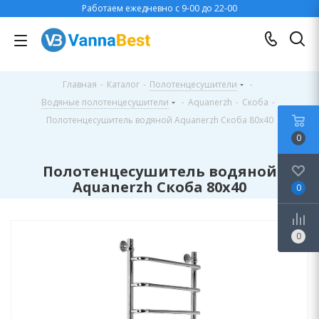
Работаем ежедневно с 9-00 до 22-00
Главная
-
Каталог
-
Полотенцесушители
-
Водяные полотенцесушители
-
Aquanerzh
-
Скоба
-
Полотенцесушитель водяной Aquanerzh Скоба 80х40
0
Полотенцесушитель водяной
Aquanerzh Скоба 80х40
0
0