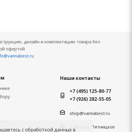
нструкцию, дизайн и комплектацию товара без
ой офертой.
nfo@vannabest.ru
ям
Наши контакты
хнике
+7 (495) 125-80-77
ыбору
+7 (926) 282-55-05
shop@vannabest.ru
еты
г. Москва, Пятницкое
ашаетесь с обработкой данных в