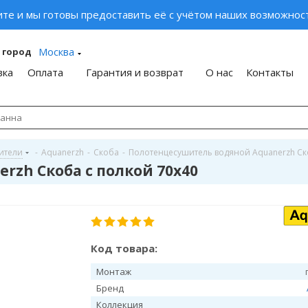
ите и мы готовы предоставить её с учётом наших возможност
Москва
 город
вка
Оплата
Гарантия и возврат
О нас
Контакты
ители
-
Aquanerzh
-
Скоба
-
Полотенцесушитель водяной Aquanerzh Ск
zh Скоба с полкой 70х40
Код товара:
Монтаж
Бренд
Коллекция