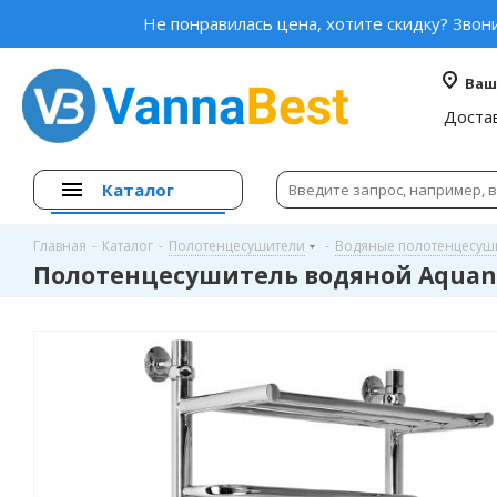
Не понравилась цена, хотите скидку? Звон
Ваш
Доста
Каталог
Главная
-
Каталог
-
Полотенцесушители
-
Водяные полотенцесуш
Полотенцесушитель водяной Aquaner