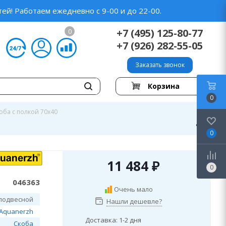
ей! Работаем ежедневно с 9-00 и до 22-00.
+7 (495) 125-80-77
0
+7 (926) 282-55-05
Заказать звонок
Корзина
0
оба с полкой 70х40
0
11 484
₽
0
046363
Очень мало
подвесной
Нашли дешевле?
Aquanerzh
Доставка: 1-2 дня
Скоба