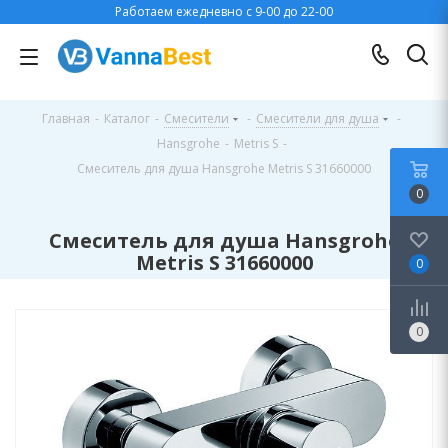
Работаем ежедневно с 9-00 до 22-00
Главная
-
Каталог
-
Смесители
-
Смесители для душа
-
Hansgrohe
-
Metris S
-
Смеситель для душа Hansgrohe Metris S 31660000
0
Смеситель для душа Hansgrohe
Metris S 31660000
0
0