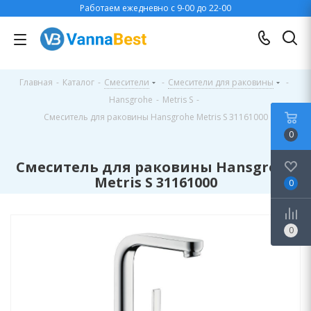
Работаем ежедневно с 9-00 до 22-00
Главная
-
Каталог
-
Смесители
-
Смесители для раковины
-
Hansgrohe
-
Metris S
-
Смеситель для раковины Hansgrohe Metris S 31161000
0
Смеситель для раковины Hansgrohe
Metris S 31161000
0
0