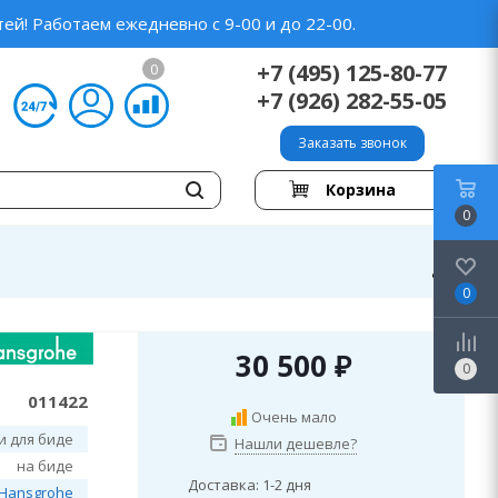
ей! Работаем ежедневно с 9-00 и до 22-00.
+7 (495) 125-80-77
0
+7 (926) 282-55-05
Заказать звонок
Корзина
0
0
30 500
₽
0
011422
Очень мало
и для биде
Нашли дешевле?
на биде
Доставка: 1-2 дня
Hansgrohe