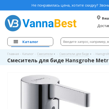
Не понравилась цена, хотите скидку? Звон
Ваш
Доста
Каталог
Главная
-
Каталог
-
Смесители
-
Смесители для биде
-
Hansgro
Смеситель для биде Hansgrohe Metri