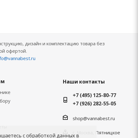
нструкцию, дизайн и комплектацию товара без
ой офертой.
nfo@vannabest.ru
ям
Наши контакты
хнике
+7 (495) 125-80-77
ыбору
+7 (926) 282-55-05
shop@vannabest.ru
еты
г. Москва, Пятницкое
ашаетесь с обработкой данных в