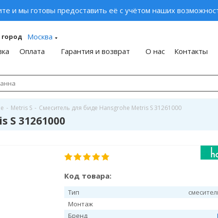
ите и мы готовы предоставить её с учётом наших возможност
Москва
 город
вка
Оплата
Гарантия и возврат
О нас
Контакты
he
-
Metris S
-
Смеситель для биде Hansgrohe Metris S 31261000
s S 31261000
Код товара:
Тип
смесител
Монтаж
Бренд