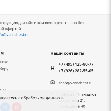
нструкцию, дизайн и комплектацию товара без
ой офертой.
nfo@vannabest.ru
ям
Наши контакты
хнике
+7 (495) 125-80-77
ыбору
+7 (926) 282-55-05
shop@vannabest.ru
еты
г. Москва, Пятницкое
ашаетесь с обработкой данных в
шоссе, дом 21,
.
помещение 40