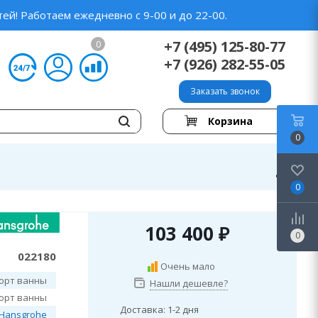
ей! Работаем ежедневно с 9-00 и до 22-00.
+7 (495) 125-80-77
0
+7 (926) 282-55-05
Заказать звонок
Корзина
0
0
103 400
₽
0
022180
Очень мало
борт ванны
Нашли дешевле?
борт ванны
Доставка: 1-2 дня
Hansgrohe