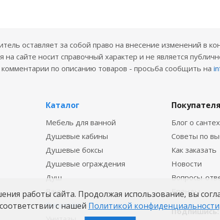
ель оставляет за собой право на внесение изменений в ко
 на сайте носит справочный характер и не является публичн
е комментарии по описанию товаров - просьба сообщить на
i
Каталог
Покупател
Мебель для ванной
Блог о санте
Душевые кабины
Советы по в
Душевые боксы
Как заказать
Душевые ограждения
Новости
Душ
Вопросы-отв
Ванны
Бренды
шения работы сайта. Продолжая использование, вы согл
Смесители
соответствии с нашей
Политикой конфиденциальности
Подпишись:
Унитазы