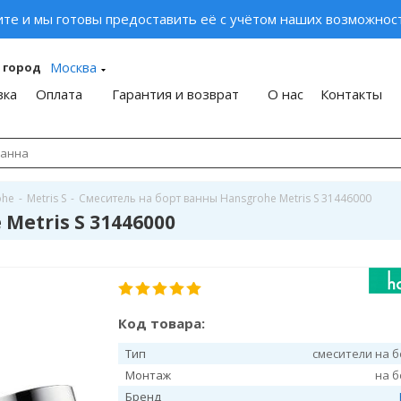
ите и мы готовы предоставить её с учётом наших возможност
Москва
 город
вка
Оплата
Гарантия и возврат
О нас
Контакты
ohe
-
Metris S
-
Смеситель на борт ванны Hansgrohe Metris S 31446000
Metris S 31446000
Код товара:
Тип
смесители на 
Монтаж
на 
Бренд