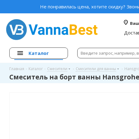
Не понравилась цена, хотите скидку? Звон
Ваш
Доста
Каталог
Главная
-
Каталог
-
Смесители
-
Смесители для ванны
-
Hansgr
Смеситель на борт ванны Hansgrohe 