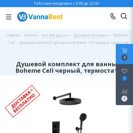
Работаем ежедневно с 9-00 до 22-00
Главная
-
Каталог
-
Все для душа
-
Душевые системы
-
Boheme
-
Cell
-
Душевой комплект для ванны Boheme Cell черный, термостат
0
Душевой комплект для ванны
Boheme Cell черный, термостат
0
0