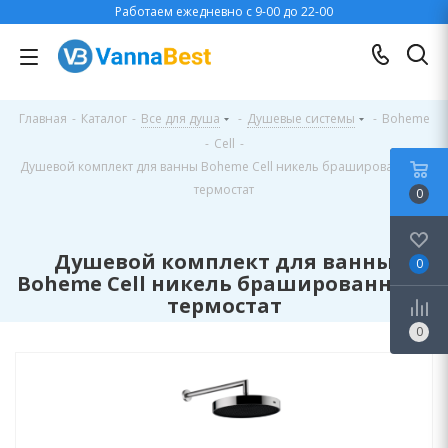
Работаем ежедневно с 9-00 до 22-00
Главная
-
Каталог
-
Все для душа
-
Душевые системы
-
Boheme
-
Cell
-
Душевой комплект для ванны Boheme Cell никель брашированный,
термостат
0
Душевой комплект для ванны
0
Boheme Cell никель брашированный,
термостат
0