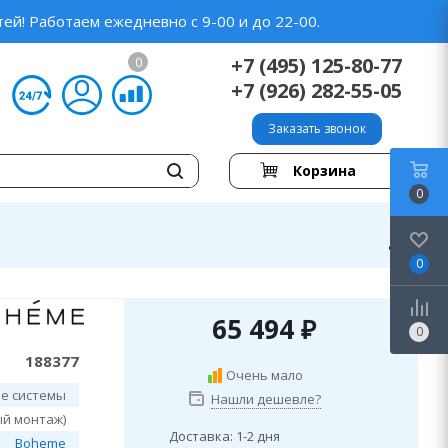
ей! Работаем ежедневно с 9-00 и до 22-00.
+7 (495) 125-80-77
0
+7 (926) 282-55-05
Заказать звонок
Корзина
0
0
65 494
₽
0
188377
Очень мало
е системы
Нашли дешевле?
ый монтаж)
Доставка: 1-2 дня
Boheme