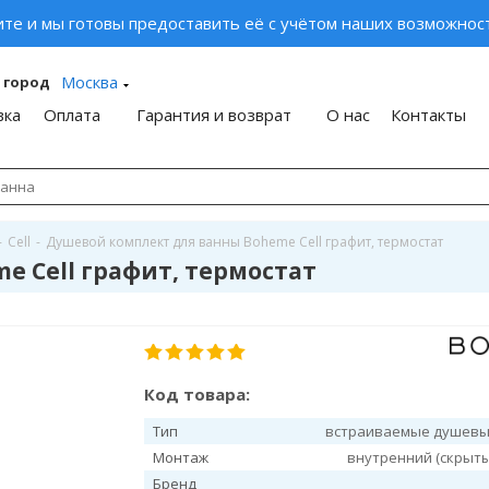
ите и мы готовы предоставить её с учётом наших возможност
Москва
 город
вка
Оплата
Гарантия и возврат
О нас
Контакты
-
Cell
-
Душевой комплект для ванны Boheme Cell графит, термостат
 Cell графит, термостат
Код товара:
Тип
встраиваемые душевы
Монтаж
внутренний (скрыт
Бренд