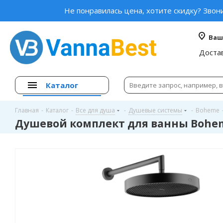
Не понравилась цена, хотите скидку? Звон
Ваш
Доста
Каталог
Главная
-
Каталог
-
Все для душа
-
Душевые системы
-
Boheme
Душевой комплект для ванны Boheme