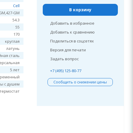
Cell
В корзину
-GM,427-GM
54.3
Добавить в избранное
55
Добавить к сравнению
170
Поделиться в соцсетях
круглая
латунь
Версия для печати
йная сталь
Задать вопрос
ерсальная
5 лет
+7 (495) 125-80-77
временный
Сообщить о снижении цены
ны с душем
термостат