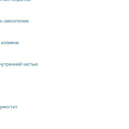
со смесителем
 изливом
внутренней частью
ермостат