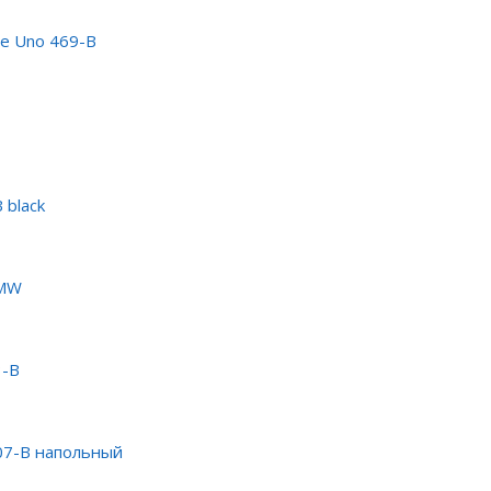
e Uno 469-B
 black
-MW
3-B
07-B напольный