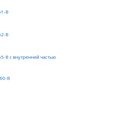
61-B
62-B
5-B с внутренней частью
460-B