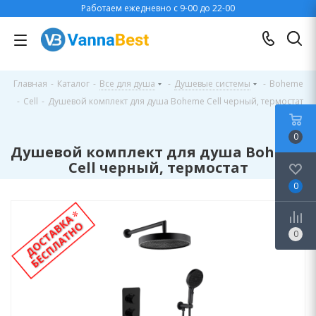
Работаем ежедневно с 9-00 до 22-00
Главная
-
Каталог
-
Все для душа
-
Душевые системы
-
Boheme
-
Cell
-
Душевой комплект для душа Boheme Cell черный, термостат
0
Душевой комплект для душа Boheme
Cell черный, термостат
0
0