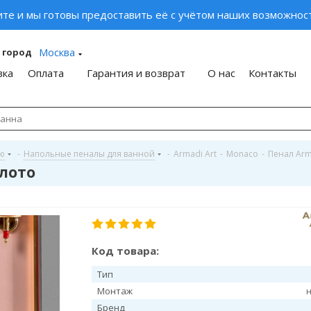
ите и мы готовы предоставить её с учётом наших возможност
Москва
 город
вка
Оплата
Гарантия и возврат
О нас
Контакты
ую
-
Напольные пеналы для ванной
-
Armadi Art
-
Monaco
-
Пенал Arm
олото
Код товара:
Тип
Монтаж
Бренд