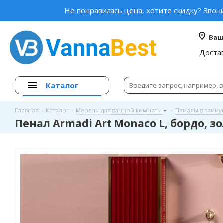
Не понравилась цена, хотите скидку? Звон
Ваш
Доста
Каталог
Главная
-
Каталог
-
Мебель для ванной комнаты
-
Пеналы в ванн
Пенал Armadi Art Monaco L, бордо, з