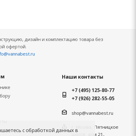
нструкцию, дизайн и комплектацию товара без
ой офертой.
nfo@vannabest.ru
ям
Наши контакты
хнике
+7 (495) 125-80-77
ыбору
+7 (926) 282-55-05
shop@vannabest.ru
еты
г. Москва, Пятницкое
ашаетесь с обработкой данных в
шоссе, дом 21,