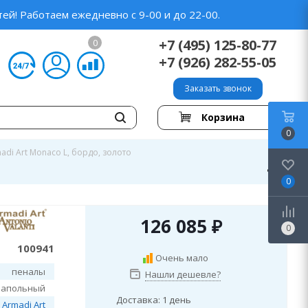
ей! Работаем ежедневно с 9-00 и до 22-00.
+7 (495) 125-80-77
0
+7 (926) 282-55-05
Заказать звонок
Корзина
0
adi Art Monaco L, бордо, золото
0
126 085
₽
0
100941
Очень мало
пеналы
Нашли дешевле?
напольный
Доставка: 1 день
Armadi Art