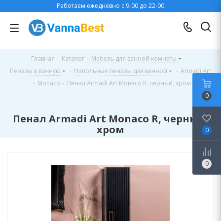
Работаем ежедневно с 9-00 до 22-00
Главная
-
Каталог
-
Мебель для ванной комнаты
-
Пеналы в ванную
-
Напольные пеналы для ванной
-
Armadi Art
-
Monaco
-
Пенал Armadi Art Monaco R, черный, хром
0
Пенал Armadi Art Monaco R, черный,
хром
0
0