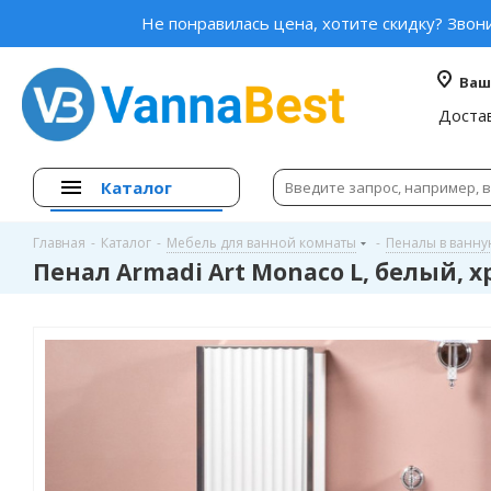
Не понравилась цена, хотите скидку? Звон
Ваш
Доста
Каталог
Главная
-
Каталог
-
Мебель для ванной комнаты
-
Пеналы в ванн
Пенал Armadi Art Monaco L, белый, 