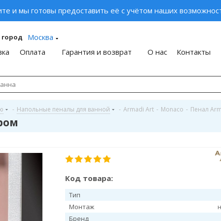
ите и мы готовы предоставить её с учётом наших возможност
Москва
 город
вка
Оплата
Гарантия и возврат
О нас
Контакты
ую
-
Напольные пеналы для ванной
-
Armadi Art
-
Monaco
-
Пенал Arm
хром
Код товара:
Тип
Монтаж
Бренд