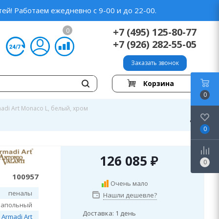
ей! Работаем ежедневно с 9-00 и до 22-00.
+7 (495) 125-80-77
0
+7 (926) 282-55-05
Заказать звонок
Корзина
0
adi Art Monaco L, белый, хром
0
126 085
₽
0
100957
Очень мало
пеналы
Нашли дешевле?
напольный
Доставка: 1 день
Armadi Art