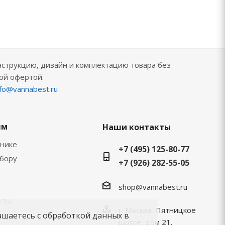
нструкцию, дизайн и комплектацию товара без
ой офертой.
nfo@vannabest.ru
ям
Наши контакты
хнике
+7 (495) 125-80-77
ыбору
+7 (926) 282-55-05
shop@vannabest.ru
еты
г. Москва, Пятницкое
ашаетесь с обработкой данных в
шоссе, дом 21,