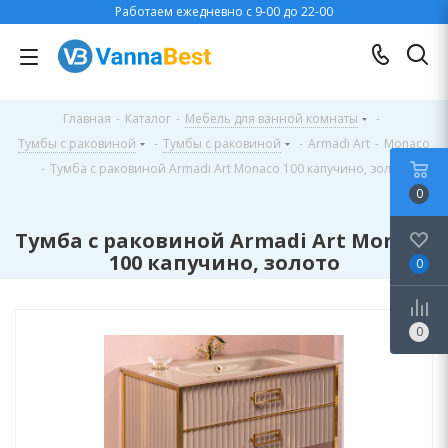
Работаем ежедневно с 9-00 до 22-00
Главная
-
Каталог
-
Мебель для ванной комнаты
-
Тумбы с раковиной
-
Тумбы с раковиной
-
Armadi Art
-
Monaco
-
Тумба с раковиной Armadi Art Monaco 100 капучино, золото
0
Тумба с раковиной Armadi Art Monaco
100 капучино, золото
0
0