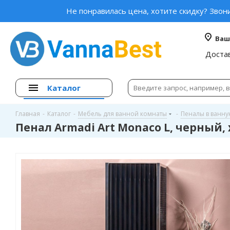
Не понравилась цена, хотите скидку? Звон
Ваш
Доста
Каталог
Главная
-
Каталог
-
Мебель для ванной комнаты
-
Пеналы в ванн
Пенал Armadi Art Monaco L, черный,