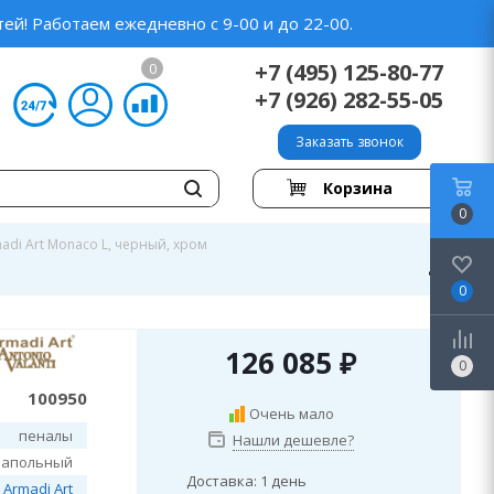
ей! Работаем ежедневно с 9-00 и до 22-00.
+7 (495) 125-80-77
0
+7 (926) 282-55-05
Заказать звонок
Корзина
0
adi Art Monaco L, черный, хром
0
126 085
₽
0
100950
Очень мало
пеналы
Нашли дешевле?
напольный
Доставка: 1 день
Armadi Art