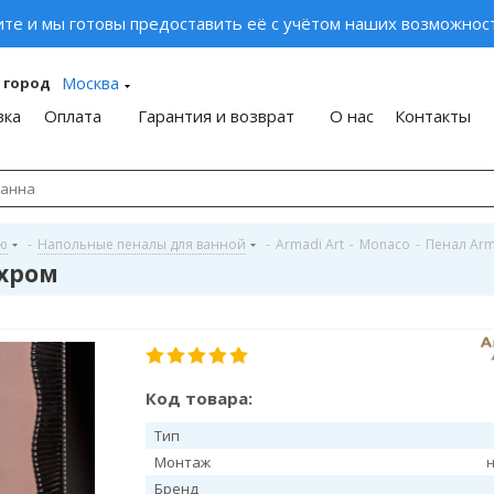
ите и мы готовы предоставить её с учётом наших возможност
Москва
 город
вка
Оплата
Гарантия и возврат
О нас
Контакты
ую
-
Напольные пеналы для ванной
-
Armadi Art
-
Monaco
-
Пенал Arm
 хром
Код товара:
Тип
Монтаж
Бренд