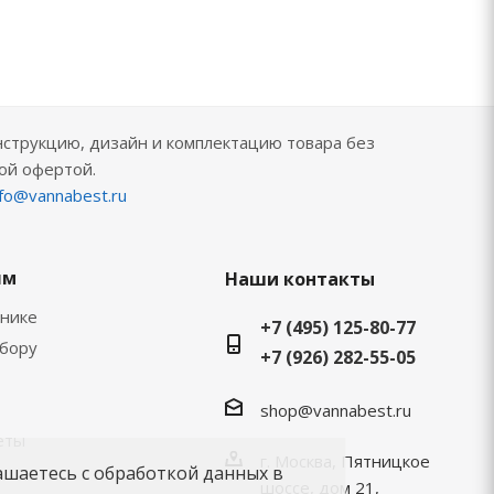
нструкцию, дизайн и комплектацию товара без
ой офертой.
nfo@vannabest.ru
ям
Наши контакты
хнике
+7 (495) 125-80-77
ыбору
+7 (926) 282-55-05
shop@vannabest.ru
еты
г. Москва, Пятницкое
ашаетесь с обработкой данных в
шоссе, дом 21,