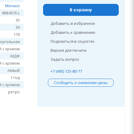
Monaco
В корзину
868-BCR-L
35
Добавить в избранное
30
Добавить к сравнению
170
Поделиться в соцсетях
оугольная
 с хромом
Версия для печати
МДФ
Задать вопрос
 с хромом
левый
+7 (495) 125-80-77
1 год
Сообщить о снижении цены
 с хромом
ретро