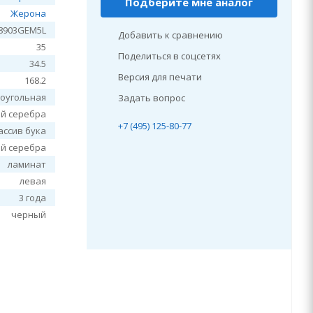
Подберите мне аналог
Жерона
8903GEM5L
Добавить к сравнению
35
Поделиться в соцсетях
34.5
Версия для печати
168.2
оугольная
Задать вопрос
ой серебра
+7 (495) 125-80-77
ассив бука
ой серебра
ламинат
левая
3 года
черный