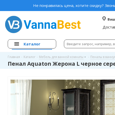
Не понравилась цена, хотите скидку? Звон
Ваш
Доста
Каталог
Главная
-
Каталог
-
Мебель для ванной комнаты
-
Пеналы в ванн
Пенал Aquaton Жерона L черное сер