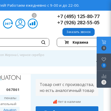
ей! Работаем ежедневно с 9-00 и до 22-00.
+7 (495) 125-80-77
0
+7 (926) 282-55-05
Заказать звонок
Корзина
0
ton Жерона L черное серебро
0
0
Товар снят с производства,
067861
но есть аналогичный товар
пеналы
Нет в наличии
напольный
Aquaton