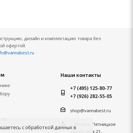
нструкцию, дизайн и комплектацию товара без
ой офертой.
nfo@vannabest.ru
ям
Наши контакты
хнике
+7 (495) 125-80-77
ыбору
+7 (926) 282-55-05
shop@vannabest.ru
еты
г. Москва, Пятницкое
ашаетесь с обработкой данных в
шоссе, дом 21,