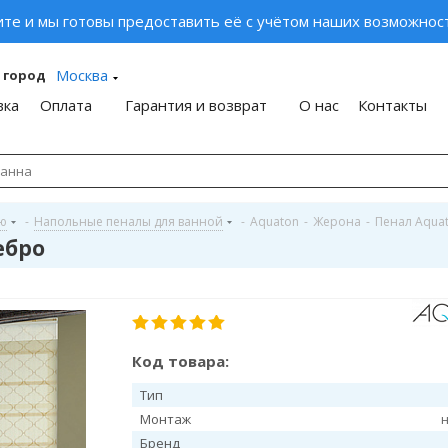
ите и мы готовы предоставить её с учётом наших возможност
Москва
 город
вка
Оплата
Гарантия и возврат
О нас
Контакты
ую
-
Напольные пеналы для ванной
-
Aquaton
-
Жерона
-
Пенал Aqua
ебро
Код товара:
Тип
Монтаж
Бренд