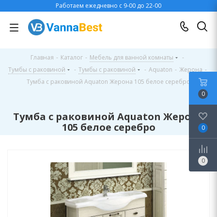
Работаем ежедневно с 9-00 до 22-00
Главная
-
Каталог
-
Мебель для ванной комнаты
-
Тумбы с раковиной
-
Тумбы с раковиной
-
Aquaton
-
Жерона
-
Тумба с раковиной Aquaton Жерона 105 белое серебро
0
Тумба с раковиной Aquaton Жерона
105 белое серебро
0
0