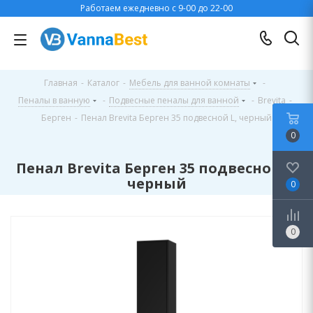
Работаем ежедневно с 9-00 до 22-00
Главная
-
Каталог
-
Мебель для ванной комнаты
-
Пеналы в ванную
-
Подвесные пеналы для ванной
-
Brevita
-
Берген
-
Пенал Brevita Берген 35 подвесной L, черный
0
Пенал Brevita Берген 35 подвесной L,
черный
0
0