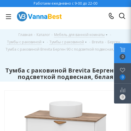
Работаем ежедневно с 9-00 до 22-00
Главная
-
Каталог
-
Мебель для ванной комнаты
-
Тумбы с раковиной
-
Тумбы с раковиной
-
Brevita
-
Берген
-
Тумба с раковиной Brevita Берген 90 с подсветкой подвесная, белая
0
Тумба с раковиной Brevita Берген 90 с
подсветкой подвесная, белая
0
0