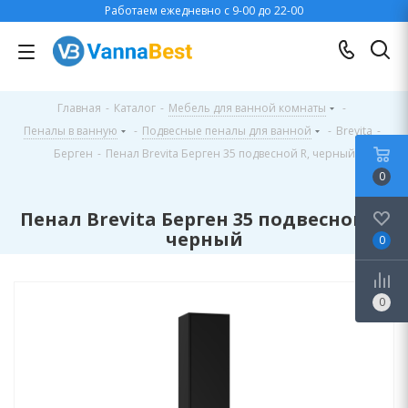
Работаем ежедневно с 9-00 до 22-00
Главная
-
Каталог
-
Мебель для ванной комнаты
-
Пеналы в ванную
-
Подвесные пеналы для ванной
-
Brevita
-
Берген
-
Пенал Brevita Берген 35 подвесной R, черный
0
Пенал Brevita Берген 35 подвесной R,
черный
0
0