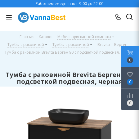
Работаем ежедневно с 9-00 до 22-00
Главная
-
Каталог
-
Мебель для ванной комнаты
-
Тумбы с раковиной
-
Тумбы с раковиной
-
Brevita
-
Берген
-
Тумба с раковиной Brevita Берген 90 с подсветкой подвесная, черная
0
Тумба с раковиной Brevita Берген 90 с
подсветкой подвесная, черная
0
0