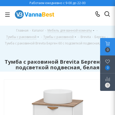
Работаем ежедневно с 9-00 до 22-00
Главная
-
Каталог
-
Мебель для ванной комнаты
-
Тумбы с раковиной
-
Тумбы с раковиной
-
Brevita
-
Берген
-
Тумба с раковиной Brevita Берген 60 с подсветкой подвесная, белая
0
Тумба с раковиной Brevita Берген 60 с
подсветкой подвесная, белая
0
0