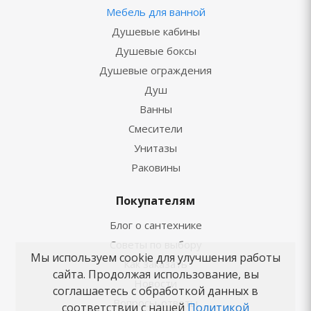
Мебель для ванной
Душевые кабины
Душевые боксы
Душевые ограждения
Душ
Ванны
Смесители
Унитазы
Раковины
Покупателям
Блог о сантехнике
Советы по выбору
Мы используем cookie для улучшения работы
Как заказать
сайта. Продолжая использование, вы
Новости
соглашаетесь с обработкой данных в
Вопросы-ответы
соответствии с нашей
Политикой