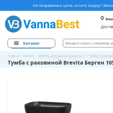
Не понравилась цена, хотите скидку? Звон
Ваш
Доста
Каталог
Главная
-
Каталог
-
Мебель для ванной комнаты
-
Тумбы с раков
Тумба с раковиной Brevita Берген 10