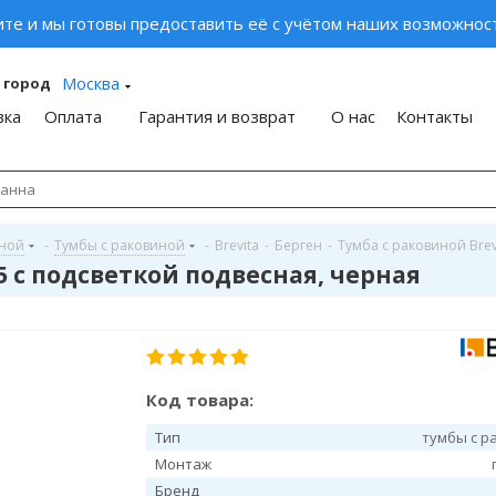
ите и мы готовы предоставить её с учётом наших возможност
Москва
 город
вка
Оплата
Гарантия и возврат
О нас
Контакты
иной
-
Тумбы с раковиной
-
Brevita
-
Берген
-
Тумба с раковиной Brev
5 с подсветкой подвесная, черная
Код товара:
Тип
тумбы с р
Монтаж
Бренд