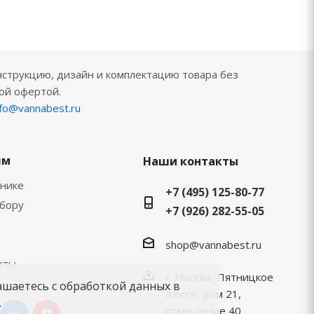
нструкцию, дизайн и комплектацию товара без
ой офертой.
nfo@vannabest.ru
ям
Наши контакты
хнике
+7 (495) 125-80-77
ыбору
+7 (926) 282-55-05
shop@vannabest.ru
еты
г. Москва, Пятницкое
ашаетесь с обработкой данных в
шоссе, дом 21,
.
помещение 40