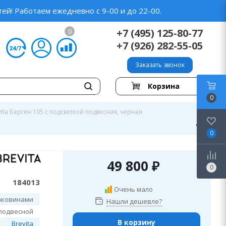
ей! Работаем ежедневно с 9-00 и до 22-00.
+7 (495) 125-80-77
0
+7 (926) 282-55-05
Заказать звонок
Корзина
0
ita Берген 105 с подсветкой подвесная, черная
0
49 800
₽
0
184013
Очень мало
аковинами
Нашли дешевле?
подвесной
В корзину
Brevita