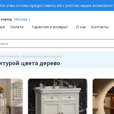
ите и мы готовы предоставить её с учётом наших возможност
Москва
 город
вка
Оплата
Гарантия и возврат
О нас
Контакты
ной комнаты с фурнитурой цвета дерево
итурой цвета дерево