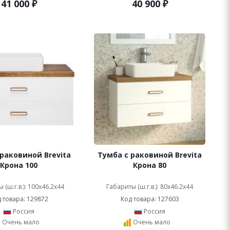
41 000
₽
40 900
₽
раковиной Brevita
Тумба с раковиной Brevita
Крона 100
Крона 80
 (ш.г.в.): 100x46.2x44
Габариты (ш.г.в.): 80x46.2x44
 товара: 129872
Код товара: 127603
Россия
Россия
Очень мало
Очень мало