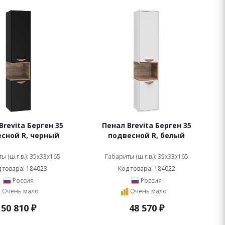
Brevita Берген 35
Пенал Brevita Берген 35
сной R, черный
подвесной R, белый
ы (ш.г.в.): 35x33x165
Габариты (ш.г.в.): 35x33x165
 товара: 184023
Код товара: 184022
Россия
Россия
Очень мало
Очень мало
50 810
₽
48 570
₽