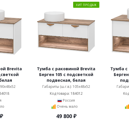
ХИТ ПРОДАЖ
ой Brevita
Тумба с раковиной Brevita
Тумба с 
дсветкой
Берген 105 с подсветкой
Берген
белая
подвесная, белая
под
: 90x48x52
Габариты (ш.г.в.): 105x48x52
Габарит
84018
Код товара: 184012
Код
я
Россия
ло
Очень мало
₽
49 800
₽