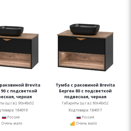
раковиной Brevita
Тумба с раковиной Brevita
 90 с подсветкой
Берген 80 с подсветкой
есная, черная
подвесная, черная
ы (ш.г.в.): 90x48x52
Габариты (ш.г.в.): 80x48x52
 товара: 184019
Код товара: 184017
Россия
Россия
Очень мало
Очень мало