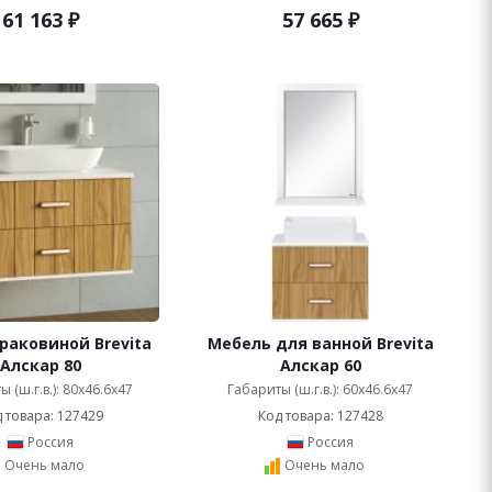
61 163
₽
57 665
₽
раковиной Brevita
Мебель для ванной Brevita
Алскар 80
Алскар 60
 (ш.г.в.): 80x46.6x47
Габариты (ш.г.в.): 60x46.6x47
 товара: 127429
Код товара: 127428
Россия
Россия
Очень мало
Очень мало