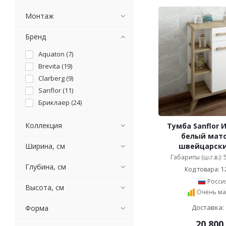
Монтаж
Бренд
Aquaton (
7
)
Brevita (
19
)
Clarberg (
9
)
Sanflor (
11
)
Бриклаер (
24
)
Коллекция
Тумба Sanflor 
белый мат
Ширина, см
швейцарски
Габариты (ш.г.в.):
Глубина, см
Код товара: 1
Росси
Высота, см
Очень ма
Доставка: 
Форма
20 800