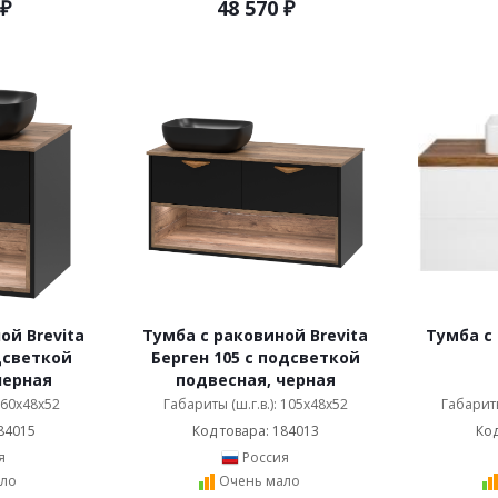
₽
48 570
₽
ой Brevita
Тумба с раковиной Brevita
Тумба с 
дсветкой
Берген 105 с подсветкой
черная
подвесная, черная
: 60x48x52
Габариты (ш.г.в.): 105x48x52
Габариты
84015
Код товара: 184013
Код
я
Россия
ло
Очень мало