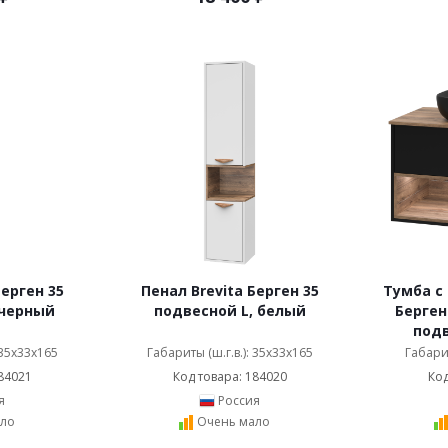
Берген 35
Пенал Brevita Берген 35
Тумба с 
 черный
подвесной L, белый
Берген
подв
 35x33x165
Габариты (ш.г.в.): 35x33x165
Габарит
84021
Код товара: 184020
Код
я
Россия
ло
Очень мало