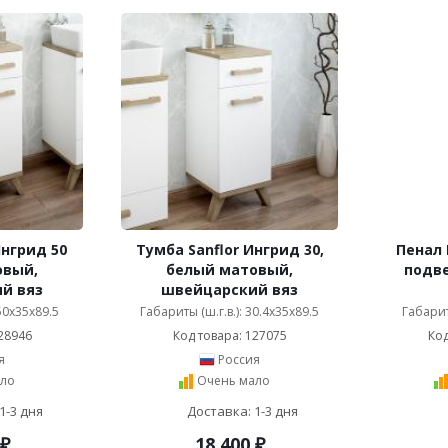
Ингрид 50
Тумба Sanflor Ингрид 30,
Пенал 
овый,
белый матовый,
подве
й вяз
швейцарский вяз
 50x35x89.5
Габариты (ш.г.в.): 30.4x35x89.5
Габарит
28946
Код товара: 127075
Код
я
Россия
ло
Очень мало
1-3 дня
Доставка: 1-3 дня
₽
18 400
₽