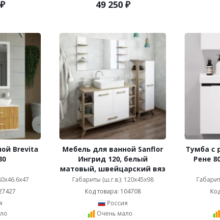
₽
49 250
₽
ой Brevita
Мебель для ванной Sanflor
Тумба с 
80
Ингрид 120, белый
Рене 8
матовый, швейцарский вяз
 80x46.6x47
Габариты (ш.г.в.): 120x45x98
Габариты
27427
Код товара: 104708
Код
я
Россия
ло
Очень мало