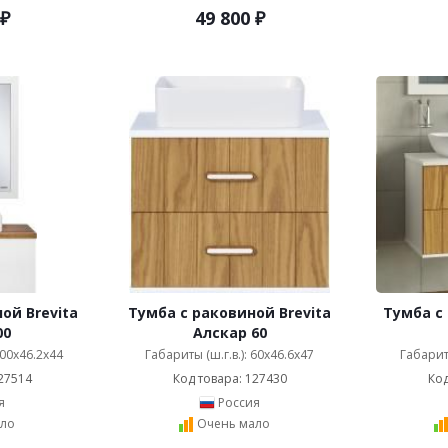
₽
49 800
₽
ой Brevita
Тумба с раковиной Brevita
Тумба с 
00
Алскар 60
100x46.2x44
Габариты (ш.г.в.): 60x46.6x47
Габариты
27514
Код товара: 127430
Код
я
Россия
ло
Очень мало