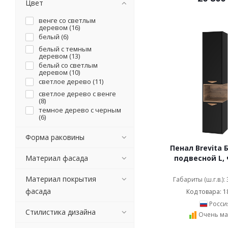
Цвет
венге со светлым
деревом (
16
)
белый (
6
)
белый с темным
деревом (
13
)
белый со светлым
деревом (
10
)
светлое дерево (
11
)
светлое дерево с венге
(
8
)
темное дерево с черным
(
6
)
Форма раковины
Пенал Brevita 
Материал фасада
подвесной L,
Материал покрытия
Габариты (ш.г.в.):
фасада
Код товара: 1
Росси
Стилистика дизайна
Очень ма