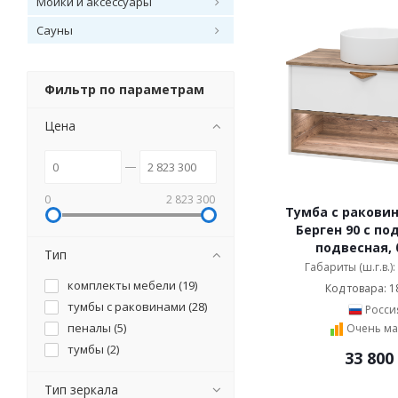
Мойки и аксессуары
Сауны
Фильтр по параметрам
Цена
0
2 823 300
Тумба с раковин
Берген 90 с по
подвесная, 
Тип
Габариты (ш.г.в.)
комплекты мебели (
19
)
Код товара: 1
тумбы с раковинами (
28
)
Росси
пеналы (
5
)
Очень ма
тумбы (
2
)
33 800
Тип зеркала