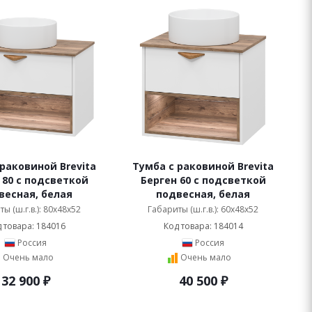
раковиной Brevita
Тумба с раковиной Brevita
 80 с подсветкой
Берген 60 с подсветкой
весная, белая
подвесная, белая
ы (ш.г.в.): 80x48x52
Габариты (ш.г.в.): 60x48x52
 товара: 184016
Код товара: 184014
Россия
Россия
Очень мало
Очень мало
32 900
₽
40 500
₽