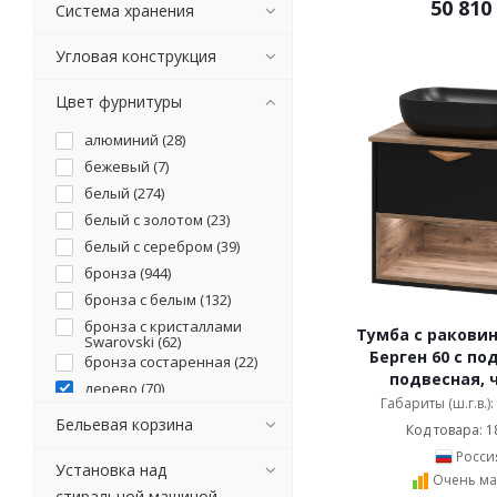
50 810
Система хранения
Угловая конструкция
Цвет фурнитуры
алюминий (
28
)
бежевый (
7
)
белый (
274
)
белый с золотом (
23
)
белый с серебром (
39
)
бронза (
944
)
бронза с белым (
132
)
бронза с кристаллами
Тумба с раковин
Swarovski (
62
)
Берген 60 с по
бронза состаренная (
22
)
подвесная, 
дерево (
70
)
Габариты (ш.г.в.)
золото (
529
)
Бельевая корзина
Код товара: 1
золото с кристаллами
Swarovski (
65
)
Росси
Установка над
золотой (
13
)
Очень ма
стиральной машиной