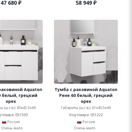
47 680
₽
58 949
₽
раковиной Aquaton
Тумба с раковиной Aquaton
0 белый, грецкий
Рене 60 белый, грецкий
орех
орех
 (ш.г.в.): 80x45.5x49
Габариты (ш.г.в.): 61x40.5x49
 товара: 051500
Код товара: 051222
Россия
Россия
Очень мало
Очень мало