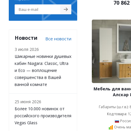
70 862
хром (
13621
)
хром белый (
1
)
хром кристаллы
Swarovski (
2
)
хром матовый (
30
)
хром с белым (
331
)
Новости
Все новости
хром с деревом (
23
)
хром с коричневым (
41
)
3 июля 2026
хром с красным (
26
)
Шикарные новинки душевых
хром с кристаллами (
182
)
кабин Niagara: Classic, Ultra
хром с кристаллами
и Eco — воплощение
Swarovski (
68
)
совершенства в Вашей
черный (
546
)
ванной комнате
черный матовый (
70
)
Мебель для ванн
Алскар 
25 июня 2026
Габариты (ш.г.в.):
Более 10.000 новинок от
Код товара: 1
российского производителя
Росси
Vegas Glass
Очень ма