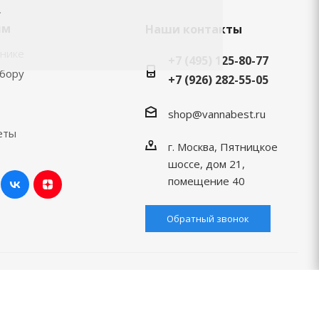
.
ям
Наши контакты
хнике
+7 (495) 125-80-77
ыбору
+7 (926) 282-55-05
shop@vannabest.ru
еты
г. Москва, Пятницкое
шоссе, дом 21,
помещение 40
Обратный звонок