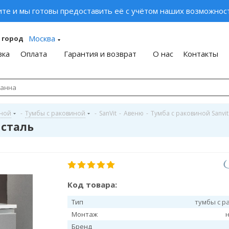
ите и мы готовы предоставить её с учётом наших возможност
Москва
 город
вка
Оплата
Гарантия и возврат
О нас
Контакты
иной
-
Тумбы с раковиной
-
SanVit
-
Авеню
-
Тумба с раковиной Sanvit
 сталь
Код товара:
Тип
тумбы с р
Монтаж
Бренд