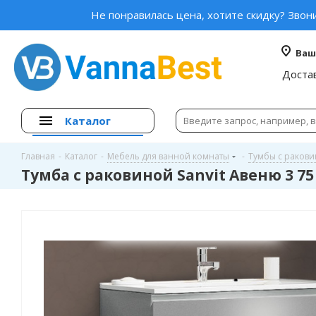
Не понравилась цена, хотите скидку? Звон
Ваш
Доста
Каталог
Главная
-
Каталог
-
Мебель для ванной комнаты
-
Тумбы с раков
Тумба с раковиной Sanvit Авеню 3 75