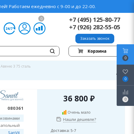
ей! Работаем ежедневно с 9-00 и до 22-00.
+7 (495) 125-80-77
0
+7 (926) 282-55-05
Заказать звонок
Корзина
0
 Авеню 3 75 сталь
0
36 800
₽
0
080361
Очень мало
аковинами
Нашли дешевле?
напольный
Доставка: 5-7
SanVit