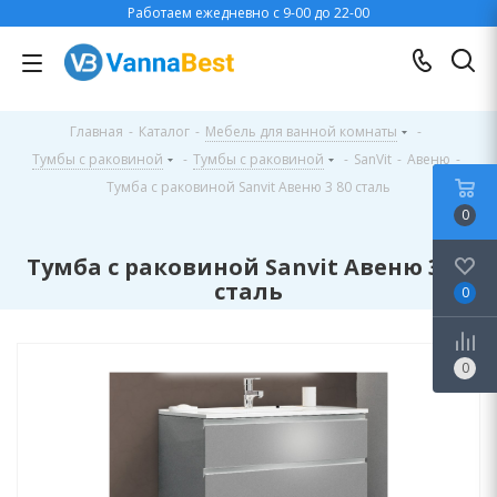
Работаем ежедневно с 9-00 до 22-00
Главная
-
Каталог
-
Мебель для ванной комнаты
-
Тумбы с раковиной
-
Тумбы с раковиной
-
SanVit
-
Авеню
-
Тумба с раковиной Sanvit Авеню 3 80 сталь
0
Тумба с раковиной Sanvit Авеню 3 80
сталь
0
0