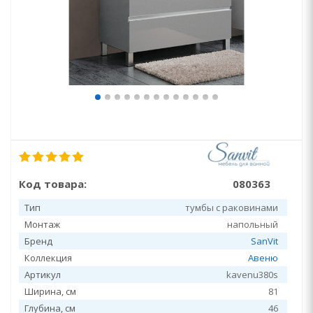
Код товара:
080363
Тип
тумбы с раковинами
Монтаж
напольный
Бренд
SanVit
Коллекция
Авеню
Артикул
kavenu380s
Ширина, см
81
Глубина, см
46